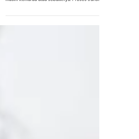
Apa yang dimaksud dengan musim pancaroba
adalah musim peralihan dari musim hujan ke
musim kemarau atau sebaliknya. Proses transisi
musim ini seringkali membawa berbagai
perubahan yang cukup signifikan dalam hal
cuaca dan juga lingkungan sekitar.