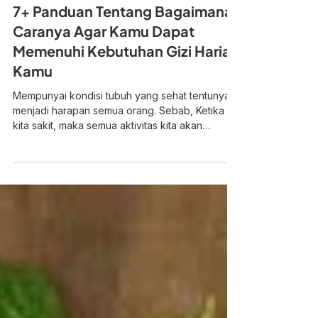
nicoamon
18 Apr 2024
8 menit membaca
7+ Panduan Tentang Bagaimana
Caranya Agar Kamu Dapat
Memenuhi Kebutuhan Gizi Harian
Kamu
Mempunyai kondisi tubuh yang sehat tentunya
menjadi harapan semua orang. Sebab, Ketika
kita sakit, maka semua aktivitas kita akan
terganggu. Ditambah lagi dengan adanya dana
yang harus dikeluarkan untuk bisa berobat ke
dokter.