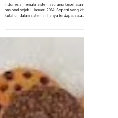
nicoamon
18 Apr 2024
9 menit membaca
Apa Itu INA CBGs, Istilah yang
Ada Pada BPJS?
Indonesia memulai sistem asuransi kesehatan
nasional sejak 1 Januari 2014. Seperti yang kita
ketahui, dalam sistem ini hanya terdapat satu
Lembaga asuransi, yaitu BPJS Kesehatan yang
merupakan Lembaga jaminan sosial yang
dibentuk oleh pemerintah untuk memberikan
jaminan kesehatan kepada Masyarakat
Indonesia.