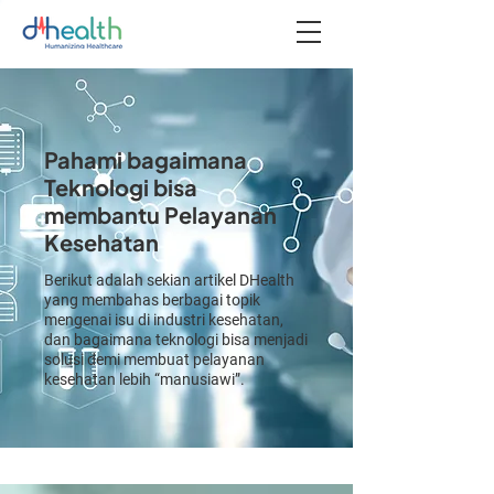
Pahami bagaimana
Teknologi bisa
membantu Pelayanan
Kesehatan
Berikut adalah sekian artikel DHealth
yang membahas berbagai topik
mengenai isu di industri kesehatan,
dan bagaimana teknologi bisa menjadi
solusi demi membuat pelayanan
kesehatan lebih “manusiawi”.