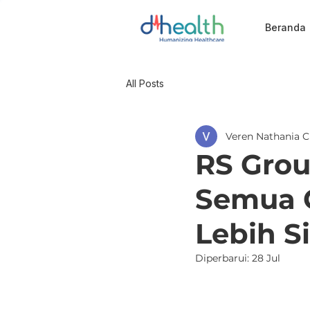
Beranda
All Posts
Veren Nathania C
RS Grou
Semua C
Lebih S
Diperbarui:
28 Jul