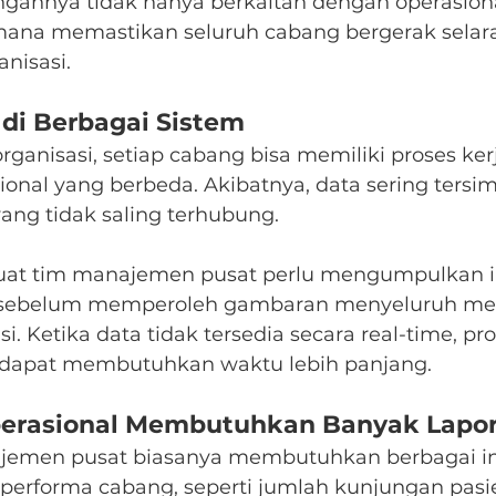
gannya tidak hanya berkaitan dengan operasional
imana memastikan seluruh cabang bergerak selar
anisasi.
 di Berbagai Sistem
ganisasi, setiap cabang bisa memiliki proses ker
onal yang berbeda. Akibatnya, data sering tersim
ang tidak saling terhubung.
uat tim manajemen pusat perlu mengumpulkan in
 sebelum memperoleh gambaran menyeluruh me
i. Ketika data tidak tersedia secara real-time, pro
a dapat membutuhkan waktu lebih panjang.
perasional Membutuhkan Banyak Lapo
ajemen pusat biasanya membutuhkan berbagai in
rforma cabang, seperti jumlah kunjungan pasien