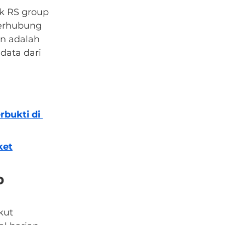
k RS group 
erhubung 
an adalah 
ata dari 
bukti di 
ket
p 
kut 