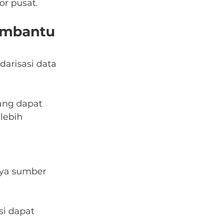
or pusat.
embantu 
darisasi data 
ang dapat 
lebih 
nya sumber 
i dapat 