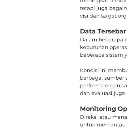
meningkat. Tantan
tetapi juga baga
visi dan target org
Data Tersebar
Dalam beberapa or
kebutuhan operasi
beberapa sistem y
Kondisi ini memb
berbagai sumber
performa organisas
dan evaluasi jug
Monitoring O
Direksi atau man
untuk memantau pe