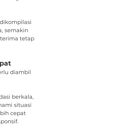
 dikompilasi 
a, semakin 
terima tetap 
pat
rlu diambil 
asi berkala, 
mi situasi 
bih cepat 
ponsif.