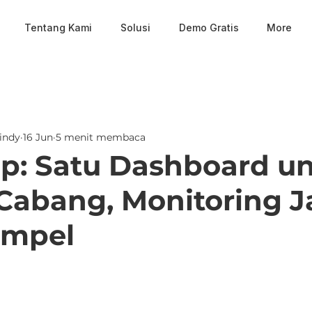
Tentang Kami
Solusi
Demo Gratis
More
indy
16 Jun
5 menit membaca
p: Satu Dashboard u
abang, Monitoring J
impel