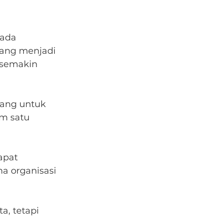
pada 
bang menjadi 
 semakin 
cang untuk 
m satu 
apat 
 organisasi 
, tetapi 