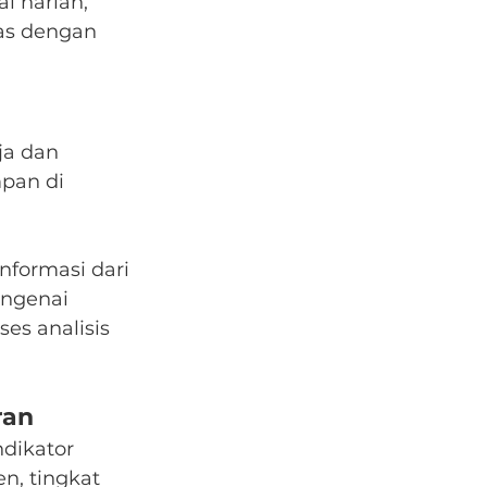
 harian, 
as dengan 
ja dan 
pan di 
formasi dari 
ngenai 
ses analisis 
ran
dikator 
, tingkat 