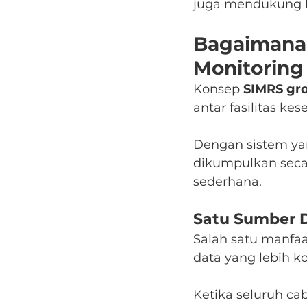
juga mendukung ko
Bagaimana
Monitoring 
Konsep 
SIMRS gr
antar fasilitas ke
Dengan sistem yan
dikumpulkan secar
sederhana.
Satu Sumber 
Salah satu manfaa
data yang lebih ko
Ketika seluruh c