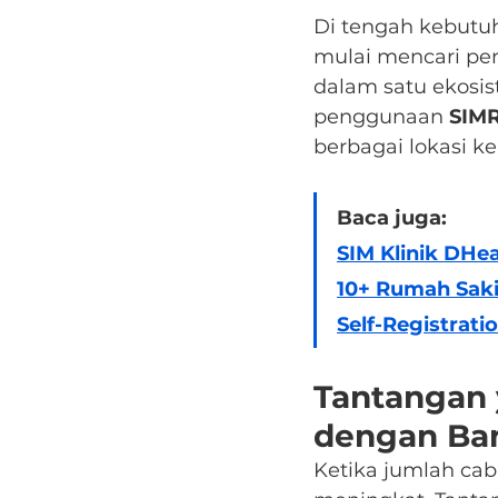
Di tengah kebutuh
mulai mencari pe
dalam satu ekosist
penggunaan 
SIMR
berbagai lokasi ke
Baca juga:
SIM Klinik DHe
10+ Rumah Saki
Self-Registrati
Tantangan 
dengan Ba
Ketika jumlah cab