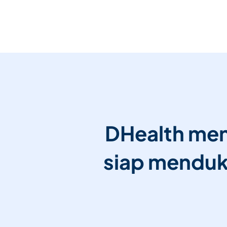
DHealth men
siap menduku