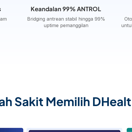
s
Keandalan 99% ANTROL
kam
Bridging antrean stabil hingga 99%
Oto
uptime pemanggilan
untu
h Sakit Memilih DHeal