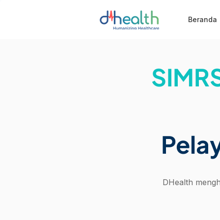
Beranda
SIMRS
Pela
DHealth mengh