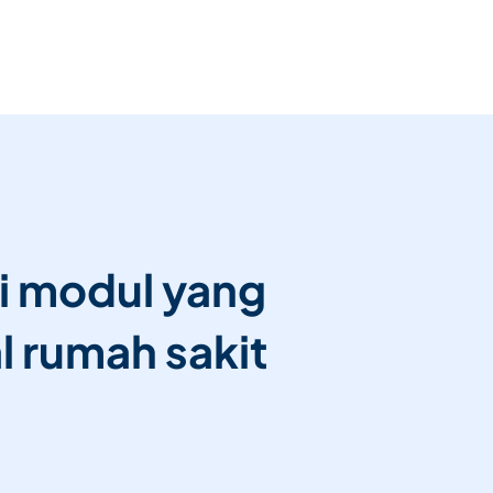
i modul yang
l rumah sakit