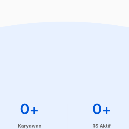
0+
0+
Karyawan
RS Aktif