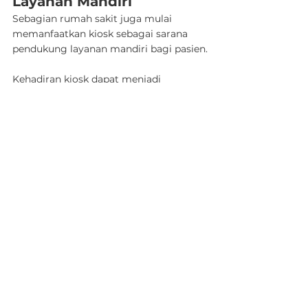
Layanan Mandiri
Sebagian rumah sakit juga mulai 
memanfaatkan kiosk sebagai sarana 
pendukung layanan mandiri bagi pasien.
Jadwalkan Demo
WhatsApp
Kehadiran kiosk dapat menjadi 
alternatif bagi pasien yang ingin 
melakukan proses tertentu secara lebih 
cepat tanpa harus selalu melalui loket 
pendaftaran. Selain memberikan 
kenyamanan bagi pasien, pendekatan 
ini juga membantu mengurangi 
kepadatan di area front desk pada jam-
jam tertentu.
Integrasi Mobile JKN dan 
Proses Check-In
Bagi rumah sakit yang melayani pasien 
BPJS Kesehatan, integrasi dengan 
Mobile JKN menjadi salah satu 