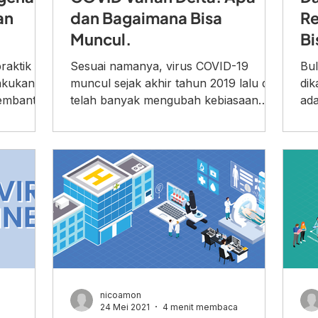
an
dan Bagaimana Bisa
Re
Muncul.
Bi
raktik
Sesuai namanya, virus COVID-19
Bul
akukan.
muncul sejak akhir tahun 2019 lalu dan
dik
membantu
telah banyak mengubah kebiasaan
ada
.
hidup masyarakat di seluruh dunia....
yan
nicoamon
24 Mei 2021
4 menit membaca