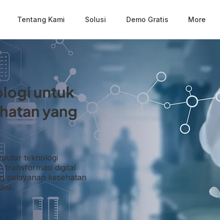
Tentang Kami
Solusi
Demo Gratis
More
logi untuk
hatan yang
putar teknologi
transformasi digital
g pelayanan kesehatan
awi.