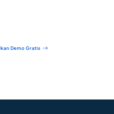
bersama DHealth
Konsultasikan kebutuhan rumah sakit Anda dengan tim kami
lkan Demo Gratis
Chat WhatsA