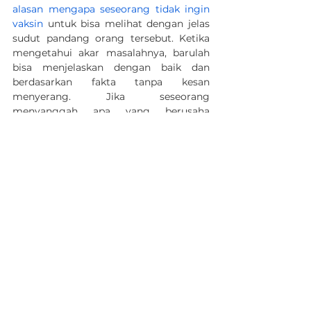
alasan mengapa seseorang tidak ingin 
vaksin
 untuk bisa melihat dengan jelas 
sudut pandang orang tersebut. Ketika 
mengetahui akar masalahnya, barulah 
bisa menjelaskan dengan baik dan 
berdasarkan fakta tanpa kesan 
Jadwalkan Demo
WhatsApp
menyerang. Jika seseorang 
menyanggah apa yang berusaha 
disampaikan, hindari memberi respon 
secara subjektif dan defensif. Fokuslah 
pada pesan berbasis fakta yang bisa 
disampaikan.
Vaksin memang tidak akan membuat 
tubuh 100 persen kebal terhadap 
penyakit apapun. Meski demikian, 
setidaknya tubuh tidak akan mengalami 
gejala yang lebih berat jika ternyata 
virus benar-benar menyerang tubuh. 
Pada akhirnya, vaksin yang ada adalah 
harapan kita satu-satunya saat ini untuk 