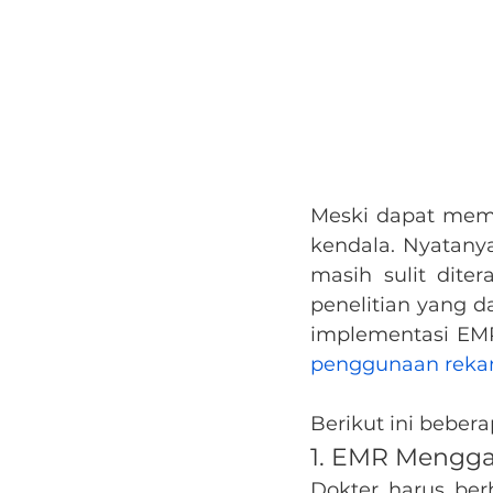
Meski dapat memu
kendala. Nyatany
masih sulit dite
penelitian yang d
implementasi EMR
penggunaan rekam
Berikut ini beber
1. EMR Mengga
Dokter harus ber