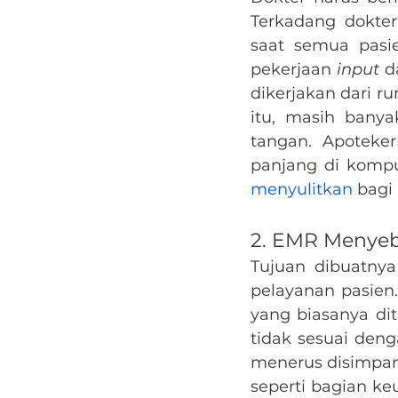
Terkadang dokter
saat semua pasie
pekerjaan 
input
 d
dikerjakan dari ru
itu, masih banya
tangan. Apoteke
panjang di kompu
menyulitkan
 bagi
2. EMR Menyeb
Tujuan dibuatny
pelayanan pasien.
yang biasanya dit
tidak sesuai deng
menerus disimpan 
seperti bagian ke