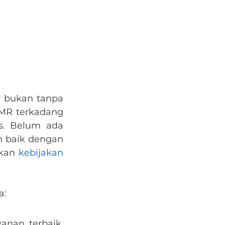
 bukan tanpa 
MR terkadang 
s. Belum ada 
h baik dengan 
kan 
kebijakan 
a:
nan terbaik. 