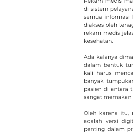
Rekam medis mam
di sistem pelaya
semua informasi 
diakses oleh tena
rekam medis jelas
kesehatan.
Ada kalanya dima
dalam bentuk tum
kali harus menc
banyak tumpukan
pasien di antara
sangat memakan 
Oleh karena itu
adalah versi dig
penting dalam pr