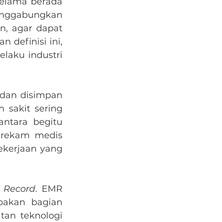
elama berada 
enggabungkan 
, agar dapat 
definisi ini, 
aku industri 
dan disimpan 
sakit sering 
ntara begitu 
rekam medis 
kerjaan yang 
l Record
. EMR 
pakan bagian 
an teknologi 