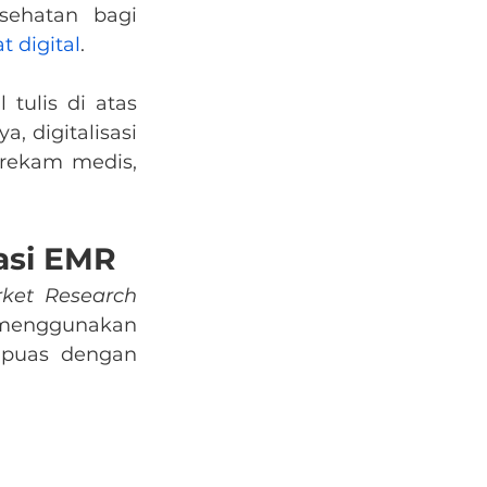
sehatan bagi 
t digital
.
ulis di atas 
 digitalisasi 
ekam medis, 
asi EMR
ket Research
menggunakan 
puas dengan 