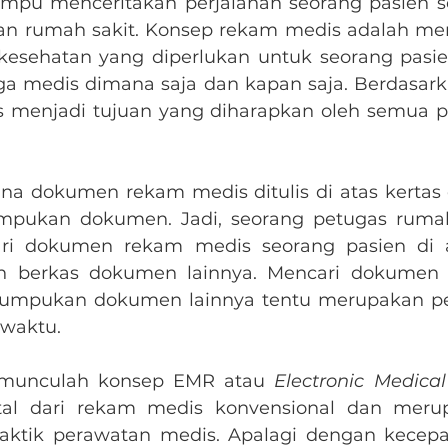
pu menceritakan perjalanan seorang pasien s
nan rumah sakit. Konsep rekam medis adalah m
kesehatan yang diperlukan untuk seorang pasien
ga medis dimana saja dan kapan saja. Berdasarkan 
 menjadi tujuan yang diharapkan oleh semua pel
na dokumen rekam medis ditulis di atas kertas 
pukan dokumen. Jadi, seorang petugas rumah 
ari dokumen rekam medis seorang pasien di a
 berkas dokumen lainnya. Mencari dokumen 
 tumpukan dokumen lainnya tentu merupakan pe
waktu.
, munculah konsep EMR atau 
Electronic Medica
ital dari rekam medis konvensional dan meru
aktik perawatan medis. Apalagi dengan kecepat