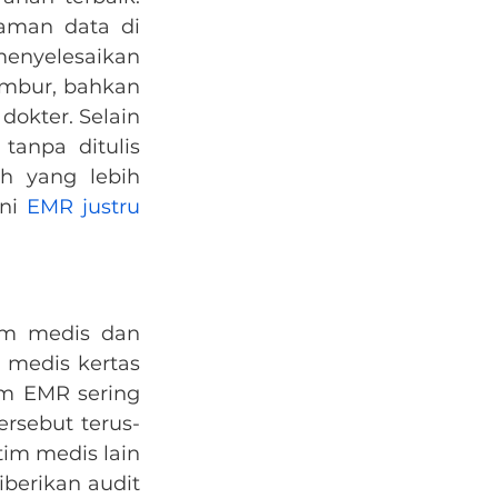
aman data di 
enyelesaikan 
embur, bahkan 
dokter. Selain 
anpa ditulis 
 yang lebih 
ni 
EMR justru 
m medis dan 
medis kertas 
am EMR sering 
ersebut terus-
m medis lain 
berikan audit 