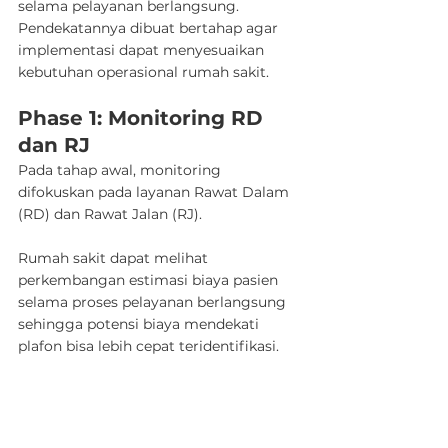
selama pelayanan berlangsung.
Pendekatannya dibuat bertahap agar 
implementasi dapat menyesuaikan 
kebutuhan operasional rumah sakit.
Phase 1: Monitoring RD 
dan RJ
Pada tahap awal, monitoring 
difokuskan pada layanan Rawat Dalam 
(RD) dan Rawat Jalan (RJ).
Rumah sakit dapat melihat 
perkembangan estimasi biaya pasien 
selama proses pelayanan berlangsung 
sehingga potensi biaya mendekati 
plafon bisa lebih cepat teridentifikasi.
Jadwalkan Demo
WhatsApp
Dengan visibilitas yang lebih awal, 
koordinasi antar unit juga menjadi lebih 
mudah dilakukan.