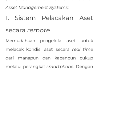
Asset Management Systems
:
1. 
Sistem Pelacakan Aset 
secara 
remote
Memudahkan pengelola aset untuk 
melacak kondisi aset secara 
real time 
dari manapun dan kapanpun cukup 
Jadwalkan Demo
WhatsApp
melalui perangkat 
smartphone
. Dengan 
menambahkan fitur sensor jarak jauh, 
pengelola aset dapat melacak lokasi, 
statis, dan kondisi aset. 
2. 
Automasi Alur Kerja Aset
Seluruh alur kerja manajemen aset 
sudah terprogram dengan sensor 
otomatis, artinya, aset dapat diatur 