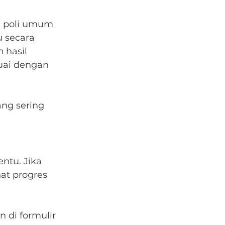
g poli umum 
 secara 
 hasil 
suai dengan 
ng sering 
ntu. Jika 
at progres 
 di formulir 