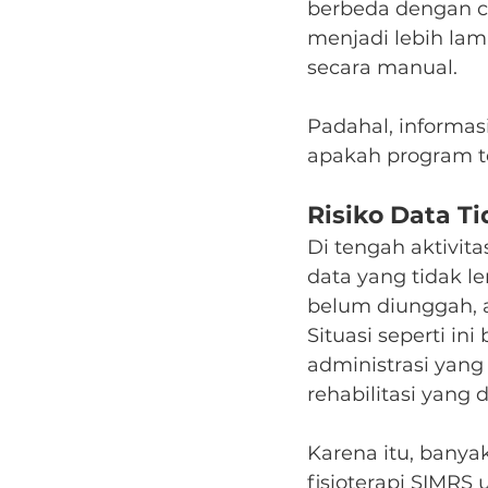
berbeda dengan ca
menjadi lebih la
secara manual.
Padahal, informa
apakah program ter
Risiko Data T
Di tengah aktivit
data yang tidak le
belum diunggah, a
Situasi seperti ini
administrasi yan
rehabilitasi yang 
Karena itu, bany
fisioterapi SIMR