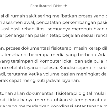
Foto Ilustrasi DHealth
asi di rumah sakit sering melibatkan proses yang
ri asesmen awal, pencatatan perkembangan pasie
aluasi hasil rehabilitasi, semuanya membutuhkan
ar penanganan pasien tetap berjalan sesuai renc
, proses dokumentasi fisioterapi masih kerap di
u tersebar di beberapa media yang berbeda. Ada 
a yang tersimpan di komputer lokal, dan ada pula i
ui setelah layanan selesai. Kondisi seperti ini se
di, terutama ketika volume pasien meningkat da
rak cepat mengikuti jadwal layanan.
butuhan akan dokumentasi fisioterapi digital mulai 
akit tidak hanya membutuhkan sistem pencatatan
kerja yang memudahkan koordinasi antar tenaga m