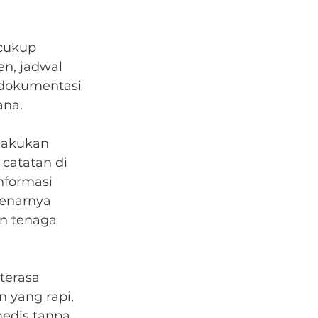
 cukup 
n, jadwal 
 dokumentasi 
ana.
lakukan 
catatan di 
nformasi 
benarnya 
n tenaga 
terasa 
 yang rapi, 
edis tanpa 