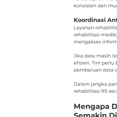
konsisten dan mud
Koordinasi An
Layanan rehabilita
rehabilitasi medik
mengakses inform
Jika data masih t
efisien. Tim perl
pembaruan data da
Dalam jangka panj
rehabilitasi RS se
Mengapa Do
Semakin D