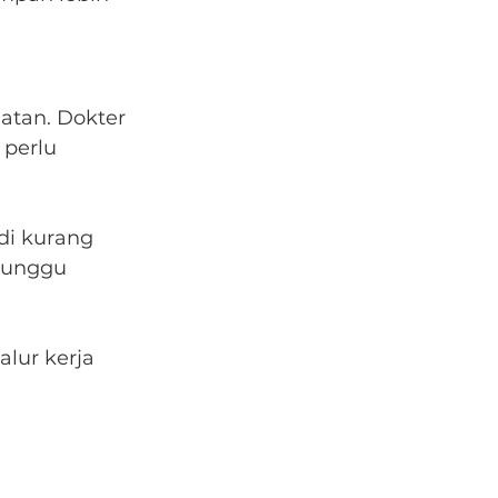
atan. Dokter 
 perlu 
di kurang 
nunggu 
lur kerja 