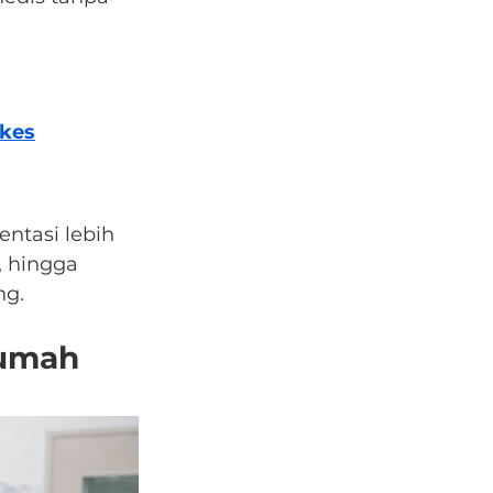
nkes
entasi lebih 
, hingga 
ng.
Rumah 