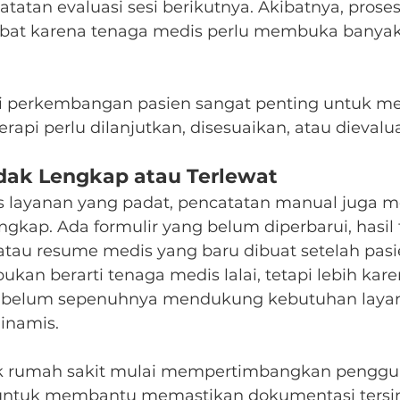
tatan evaluasi sesi berikutnya. Akibatnya, prose
mbat karena tenaga medis perlu membuka banya
si perkembangan pasien sangat penting untuk m
api perlu dilanjutkan, disesuaikan, atau dievalua
idak Lengkap atau Terlewat
as layanan yang padat, pencatatan manual juga mem
ngkap. Ada formulir yang belum diperbarui, hasil 
tau resume medis yang baru dibuat setelah pasi
 bukan berarti tenaga medis lalai, tetapi lebih kar
g belum sepenuhnya mendukung kebutuhan laya
dinamis.
ak rumah sakit mulai mempertimbangkan pengg
S untuk membantu memastikan dokumentasi tersi