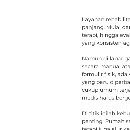
Layanan rehabilit
panjang. Mulai da
terapi, hingga ev
yang konsisten ag
Namun di lapangan
secara manual ata
formulir fisik, ad
yang baru diperbar
cukup umum terja
medis harus berge
Di titik inilah ke
penting. Rumah s
tetapi juga alur 