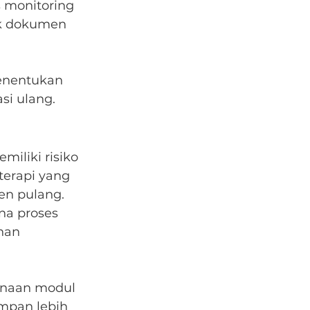
s monitoring 
k dokumen 
enentukan 
si ulang.
iliki risiko 
terapi yang 
en pulang.
ena proses 
nan 
unaan modul 
mpan lebih 