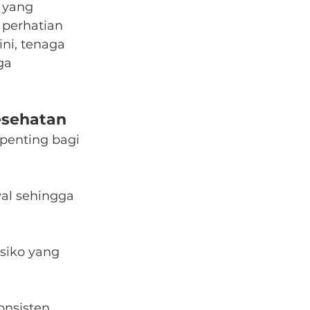
 yang 
 perhatian 
ni, tenaga 
ga 
esehatan
penting bagi 
al sehingga 
siko yang 
nsisten 