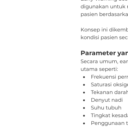
digunakan untuk 
pasien berdasarkan
Konsep ini dikem
kondisi pasien sec
Parameter yan
Secara umum, ear
utama seperti:
Frekuensi pe
Saturasi oksi
Tekanan dara
Denyut nadi
Suhu tubuh
Tingkat kesad
Penggunaan te