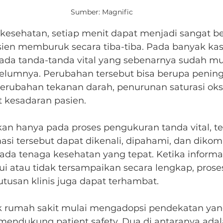
Sumber: Magnific
esehatan, setiap menit dapat menjadi sangat be
ien memburuk secara tiba-tiba. Pada banyak kasu
ada tanda-tanda vital yang sebenarnya sudah mu
elumnya. Perubahan tersebut bisa berupa pening
perubahan tekanan darah, penurunan saturasi oks
 kesadaran pasien.
n hanya pada proses pengukuran tanda vital, tet
si tersebut dapat dikenali, dipahami, dan dikom
da tenaga kesehatan yang tepat. Ketika informas
ui atau tidak tersampaikan secara lengkap, prose
usan klinis juga dapat terhambat.
k rumah sakit mulai mengadopsi pendekatan yang
 mendukung patient safety. Dua di antaranya adal