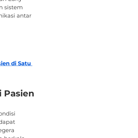
m sistem 
ikasi antar 
en di Satu 
 Pasien 
ndisi 
dapat 
egera 