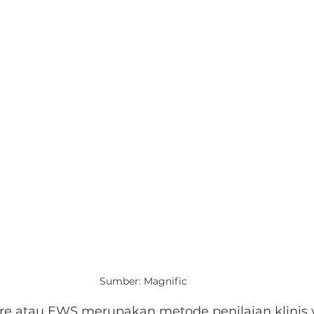
Sumber: Magnific
re atau EWS merupakan metode penilaian klinis 