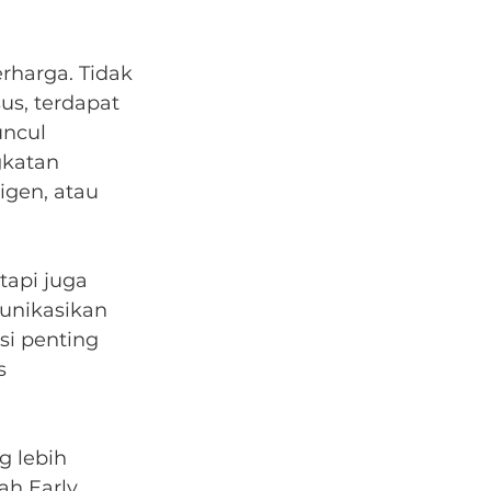
rharga. Tidak 
s, terdapat 
ncul 
katan 
igen, atau 
api juga 
unikasikan 
i penting 
s 
 lebih 
ah Early 