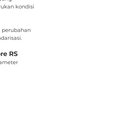
ukan kondisi 
i perubahan 
darisasi.
re RS
ameter 