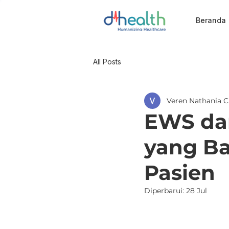
Beranda
All Posts
Veren Nathania C
EWS dan
yang Ba
Pasien
Diperbarui:
28 Jul