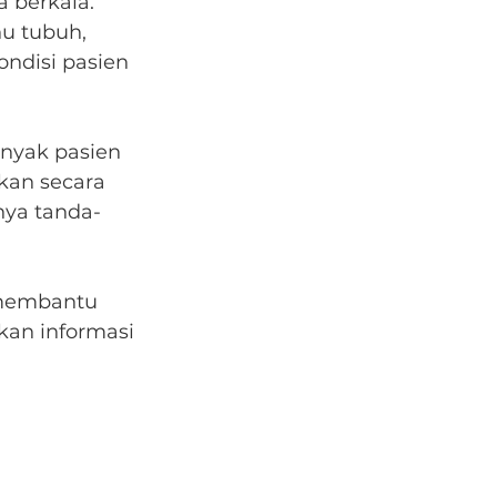
 berkala. 
u tubuh, 
ndisi pasien 
nyak pasien 
kan secara 
nya tanda-
membantu 
kan informasi 