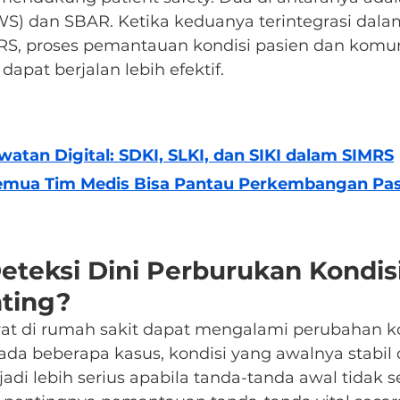
S) dan SBAR. Ketika keduanya terintegrasi dala
IMRS, proses pemantauan kondisi pasien dan komun
apat berjalan lebih efektif.
atan Digital: SDKI, SLKI, dan SIKI dalam SIMRS
Semua Tim Medis Bisa Pantau Perkembangan Pasi
teksi Dini Perburukan Kondisi
ting?
at di rumah sakit dapat mengalami perubahan ko
da beberapa kasus, kondisi yang awalnya stabil 
i lebih serius apabila tanda-tanda awal tidak s