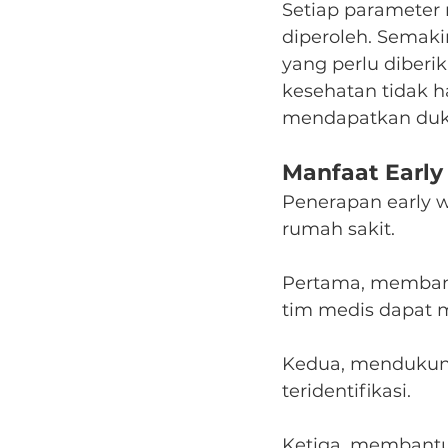
Setiap parameter 
diperoleh. Semakin
yang perlu diberi
kesehatan tidak h
mendapatkan duku
Manfaat Early
Penerapan early 
rumah sakit.
Pertama, membant
tim medis dapat m
Kedua, mendukung 
teridentifikasi.
Ketiga, membantu