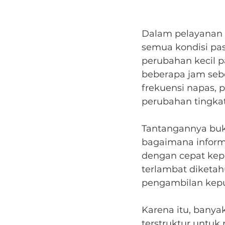
Dalam pelayanan k
semua kondisi pas
perubahan kecil p
beberapa jam seb
frekuensi napas, 
perubahan tingkat
Tantangannya buka
bagaimana informa
dengan cepat kepa
terlambat diketah
pengambilan keput
Karena itu, banya
terstruktur untuk