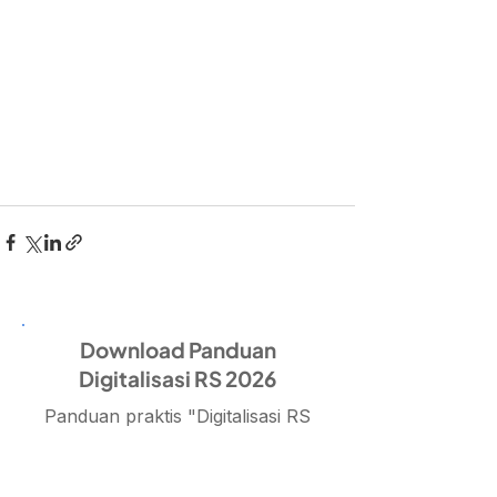
Download Panduan
Digitalisasi RS 2026
Jadwalkan Demo
WhatsApp
Panduan praktis "Digitalisasi RS
2026" - 14 halaman, dari
pengalaman 15+ RS yang sukses
go digital.