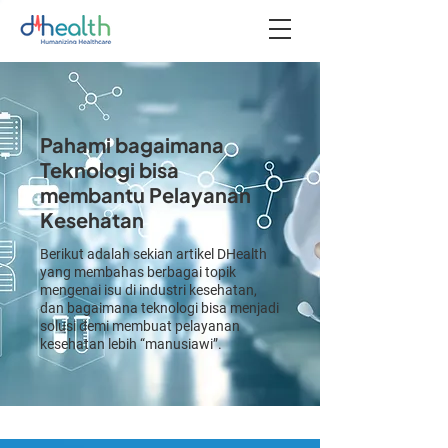
Pahami bagaimana
Teknologi bisa
membantu Pelayanan
Kesehatan
Berikut adalah sekian artikel DHealth
yang membahas berbagai topik
mengenai isu di industri kesehatan,
dan bagaimana teknologi bisa menjadi
solusi demi membuat pelayanan
kesehatan lebih “manusiawi”.