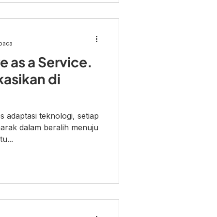
baca
 as a Service.
kasikan di
adaptasi teknologi, setiap
arak dalam beralih menuju
u...