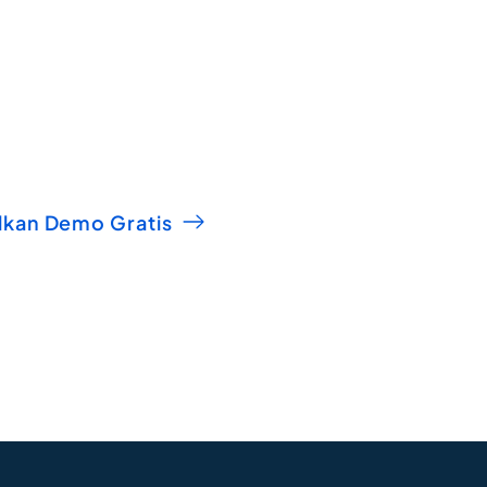
nsformasi digital rumah 
bersama DHealth
Konsultasikan kebutuhan rumah sakit Anda dengan tim kami
lkan Demo Gratis
Chat WhatsA