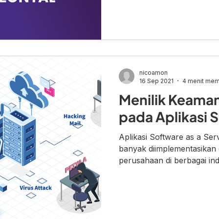
nicoamon
16 Sep 2021
4 menit me
Menilik Keaman
pada Aplikasi 
Aplikasi Software as a Ser
banyak diimplementasikan
perusahaan di berbagai indus