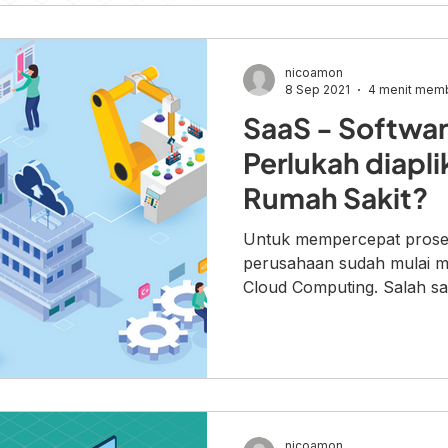
nicoamon
8 Sep 2021
4 menit mem
SaaS - Software
Perlukah diapli
Rumah Sakit?
Untuk mempercepat proses 
perusahaan sudah mulai m
Cloud Computing. Salah sat
nicoamon