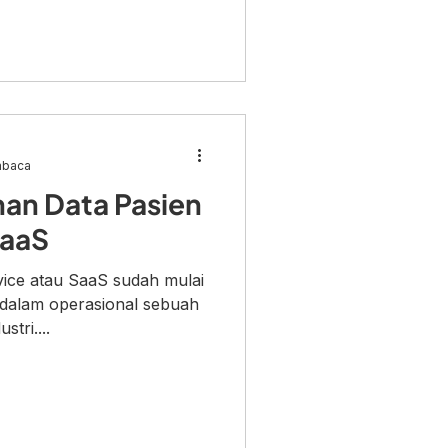
mbaca
an Data Pasien
SaaS
vice atau SaaS sudah mulai
 dalam operasional sebuah
tri....