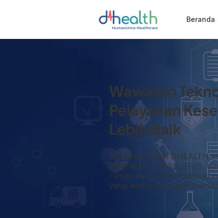
Beranda
Wawasan Tekno
Pelayanan Kese
Lebih Baik
Temukan artikel DHEALTH se
kesehatan, SIMRS, BPJS, dan 
rumah sakit untuk mendukun
yang lebih efisien dan manusi