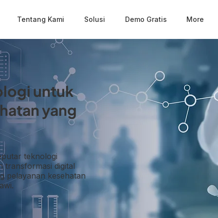
Tentang Kami
Solusi
Demo Gratis
More
logi untuk
hatan yang
putar teknologi
transformasi digital
g pelayanan kesehatan
awi.