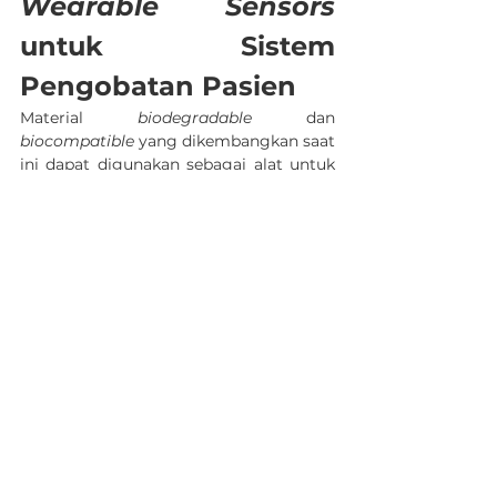
Wearable Sensors
untuk Sistem 
Pengobatan Pasien
Material 
biodegradable
 dan 
biocompatible
 yang dikembangkan saat 
Jadwalkan Demo
WhatsApp
ini dapat digunakan sebagai alat untuk 
penyampaian obat secara terkendali. 
Salah satu cara pemberian obat, 
misalnya bimatoprost, dilakukan 
menggunakan cincin okular yang 
terbuat dari 
polypropylene 
untuk 
perawatan glaukoma. Ada juga 
touch 
actuated transdermal delivery 
atau 
TATD yang berfungsi untuk 
menyampaikan obat secara terkendali 
sehingga bisa menghindari 
kesahalan 
pemberian obat
. Pemberian obat 
dilakukan secara terkontrol jumlahnya 
sesuai dengan kekuatan yang diberikan 
pada sentuhan pada alat yang dipakai.  