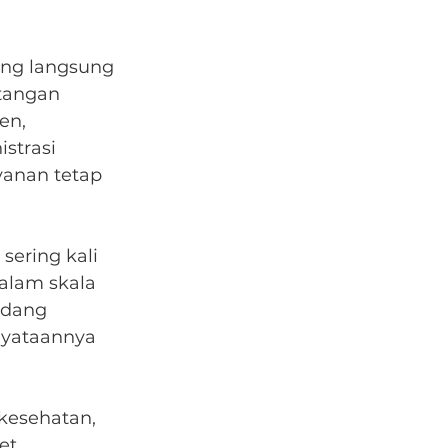
ang langsung 
tangan 
en, 
strasi 
anan tetap 
sering kali 
alam skala 
ndang 
nyataannya 
esehatan, 
et 