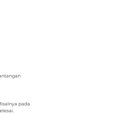
antangan 
isalnya pada 
elesai.