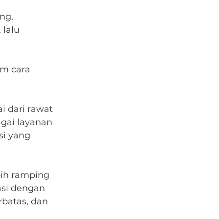
ng, 
lalu 
m cara 
 dari rawat 
agai layanan 
si yang 
bih ramping 
asi dengan 
rbatas, dan 