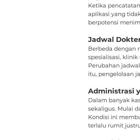
Ketika pencatata
aplikasi yang tida
berpotensi menim
Jadwal Dokte
Berbeda dengan r
spesialisasi, klin
Perubahan jadwal
itu, pengelolaan j
Administrasi 
Dalam banyak kasu
sekaligus. Mulai 
Kondisi ini membu
terlalu rumit jus