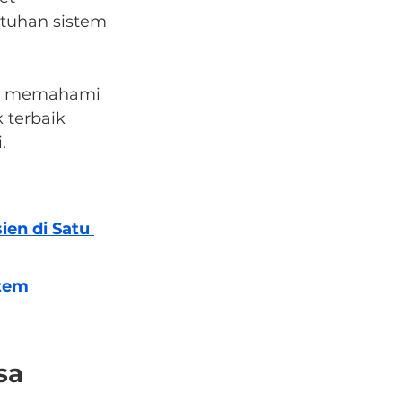
tuhan sistem 
i, memahami 
 terbaik 
.
en di Satu 
tem 
sa 